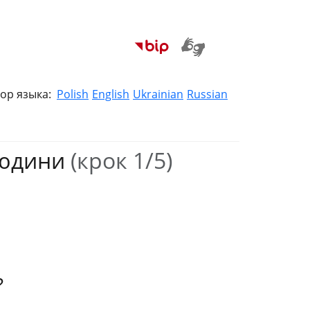
ор языка:
Polish
English
Ukrainian
Russian
людини
(крок 1/5)
?