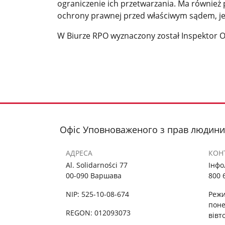
ograniczenie ich przetwarzania. Ma równie
ochrony prawnej przed właściwym sądem, je
W Biurze RPO wyznaczony został Inspektor 
Офіс Уповноваженого з прав людини
АДРЕСА
КОН
Al. Solidarności 77
Інфо
00-090 Варшава
800 
NIP: 525-10-08-674
Режи
поне
REGON: 012093073
вівт