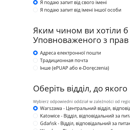
Я подаю запит від свого імені
Я подаю запит від імені іншої особи
Яким чином ви хотіли б
Уповноваженого з прав
Адреса електронної пошти
Традиционная почта
Інше (ePUAP або e-Doręczenia)
Оберіть відділ, до яког
Wybierz odpowiedni oddział w zależności od regi
Warszawa - Центральний відділ, відпо
Katowice - Відділ, відповідальний за 
Gdańsk - Відділ, відповідальний за пи