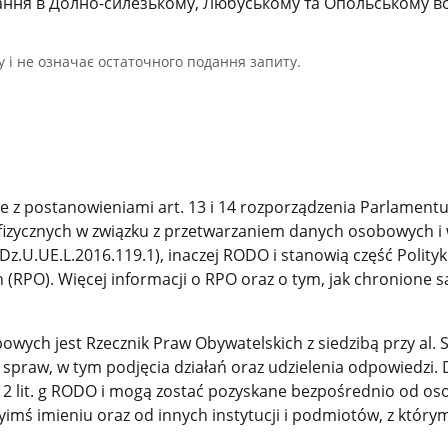
итання в Долно-силезькому, Любуському та Опольському в
у і не означає остаточного подання запиту.
 z postanowieniami art. 13 i 14 rozporządzenia Parlamentu 
 fizycznych w związku z przetwarzaniem danych osobowych 
Dz.U.UE.L.2016.119.1), inaczej RODO i stanowią część Poli
h (RPO). Więcej informacji o RPO oraz o tym, jak chronione
ych jest Rzecznik Praw Obywatelskich z siedzibą przy al.
a spraw, w tym podjęcia działań oraz udzielenia odpowiedzi
 ust. 2 lit. g RODO i mogą zostać pozyskane bezpośrednio od os
yimś imieniu oraz od innych instytucji i podmiotów, z któr