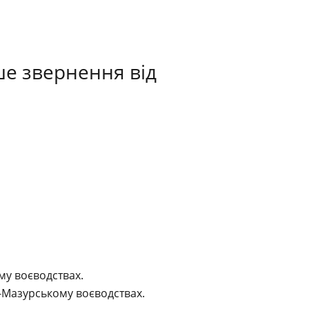
ше звернення від
му воєводствах.
о-Мазурському воєводствах.