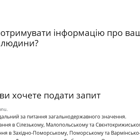
 отримувати інформацію про ва
 людини?
о ви хочете подати запит
onu.
відальний за питання загальнодержавного значення.
питання в Сілезькому, Малопольському та Свєнтокрижисько
тання в Західно-Поморському, Поморському та Вармінськ