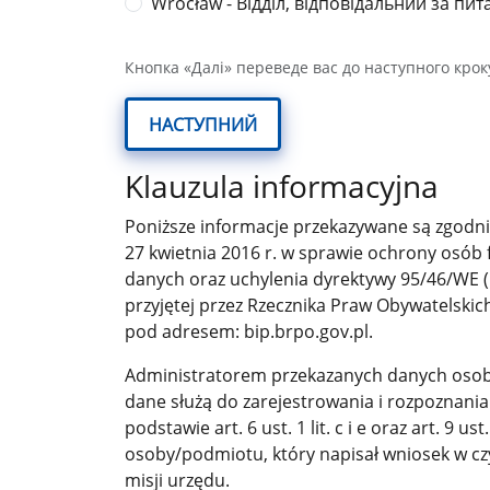
Wrocław - Відділ, відповідальний за п
Кнопка «Далі» переведе вас до наступного крок
НАСТУПНИЙ
Klauzula informacyjna
Poniższe informacje przekazywane są zgodnie
27 kwietnia 2016 r. w sprawie ochrony osób
danych oraz uchylenia dyrektywy 95/46/WE (
przyjętej przez Rzecznika Praw Obywatelskic
pod adresem: bip.brpo.gov.pl.
Administratorem przekazanych danych osobow
dane służą do zarejestrowania i rozpoznani
podstawie art. 6 ust. 1 lit. c i e oraz art. 9
osoby/podmiotu, który napisał wniosek w cz
misji urzędu.