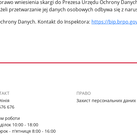
ż prawo wniesienia skargi do Prezesa Urzędu Ochrony Dany
żeli przetwarzanie jej danych osobowych odbywa się z nar
Ochrony Danych. Kontakt do Inspektora:
https://bip.brpo.g
ТАКТ
ПРАВО
лінія
Захист персональних даних
676 676
м роботи
ділок 10:00 - 18:00
орок - п'ятниця 8:00 - 16:00