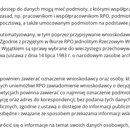
e dostęp do danych mogą mieć podmioty, z którymi współpr
 zasad, np. pracownikom i współpracownikom RPO, podmio
ć pocztową, a także umocowanym podmiotom na podstawie pr
utomatyzowany, w tym poprzez przypisywanie wnioskodaw
nia. Zgodnie z przyjętym w Biurze RPO Jednolitym Rzeczowym
ia. Wyjątkiem są sprawy wybrane do wieczystego przechowyw
 (ustawa z dnia 14 lipca 1983 r. o narodowym zasobie arch
O powinien zawierać oznaczenie wnioskodawcy oraz osoby, kt
anych uniemożliwi RPO zawiadomienie wnioskodawcy o decyzj
 o petycjach powinna zawierać co najmniej oznaczenie podmi
cję oraz adres do korespondencji; bez podania tych danych
licznych, zgodnie z ustawą o dostępie do informacji publi
 niezbędne i związane ze sposobem przekazania informacji 
rócić się o informacje na temat swoich danych osobowych, 