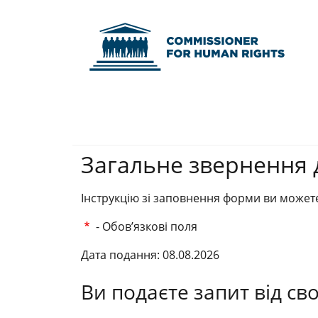
Commissioner fo
Загальне звернення
Інструкцію зі заповнення форми ви можете
- Обов’язкові поля
Дата подання: 08.08.2026
Ви подаєте запит від сво