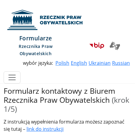
Przejdź do menu głównego
Przejdź do treści
Przejdź do mapy serwisu
Rzecznik Praw Obywatelskich
Formularze
Rzecznika Praw
Obywatelskich
wybór języka:
Polish
English
Ukrainian
Russian
Formularz kontaktowy z Biurem
Rzecznika Praw Obywatelskich
(krok
1/5)
Z instrukcją wypełnienia formularza możesz zapoznać
się tutaj –
link do instrukcji