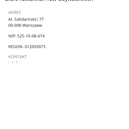
ADRES
Al. Solidarności 77
00-090 Warszawa
NIP: 525-10-08-674
REGON: 012093073
KONTAKT
Infolinia
800 676 676
Czynna
poniedziałki 10:00 - 18:00
wtorek - piątek 8:00 - 16:00
Połączenie bezpłatne z telefonów stacjonarnych oraz
komórkowych
PRAWO
Ochrona danych osobowych