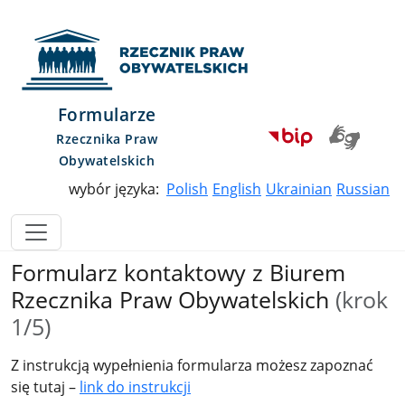
Przejdź do menu głównego
Przejdź do treści
Przejdź do mapy serwisu
Rzecznik Praw Obywatelskich
Formularze
Rzecznika Praw
Obywatelskich
wybór języka:
Polish
English
Ukrainian
Russian
Formularz kontaktowy z Biurem
Rzecznika Praw Obywatelskich
(krok
1/5)
Z instrukcją wypełnienia formularza możesz zapoznać
się tutaj –
link do instrukcji