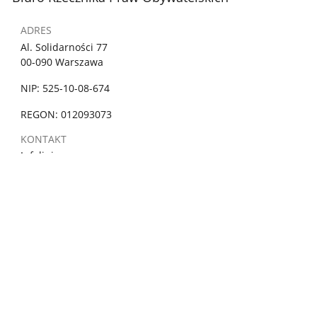
ADRES
Al. Solidarności 77
00-090 Warszawa
NIP: 525-10-08-674
REGON: 012093073
KONTAKT
Infolinia
800 676 676
Czynna
poniedziałki 10:00 - 18:00
wtorek - piątek 8:00 - 16:00
Połączenie bezpłatne z telefonów stacjonarnych oraz
komórkowych
PRAWO
Ochrona danych osobowych