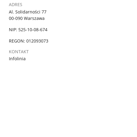
ADRES
Al. Solidarności 77
00-090 Warszawa
NIP: 525-10-08-674
REGON: 012093073
KONTAKT
Infolinia
800 676 676
Czynna
poniedziałki 10:00 - 18:00
wtorek - piątek 8:00 - 16:00
Połączenie bezpłatne z telefonów stacjonarnych oraz
komórkowych
PRAWO
Ochrona danych osobowych
ADMINISTRACJA