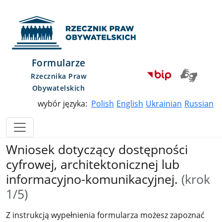
Przejdź do menu głównego
Przejdź do treści
Przejdź do mapy serwisu
Rzecznik Praw Obywatelskich
Formularze
Rzecznika Praw
Obywatelskich
wybór języka:
Polish
English
Ukrainian
Russian
Wniosek dotyczący dostępności
cyfrowej, architektonicznej lub
informacyjno-komunikacyjnej.
(krok
1/5)
Z instrukcją wypełnienia formularza możesz zapoznać