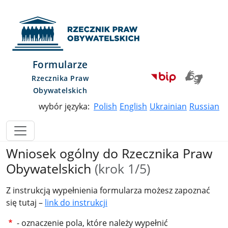
Przejdź do menu głównego
Przejdź do treści
Przejdź do mapy serwisu
Rzecznik Praw Obywatelskich
Formularze
Rzecznika Praw
Obywatelskich
wybór języka:
Polish
English
Ukrainian
Russian
Wniosek ogólny do Rzecznika Praw
Obywatelskich
(krok 1/5)
Z instrukcją wypełnienia formularza możesz zapoznać
się tutaj –
link do instrukcji
- oznaczenie pola, które należy wypełnić