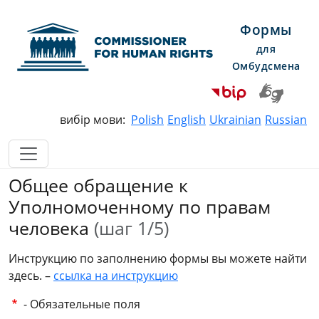
Формы
для
Омбудсмена
Commissioner for Human Righ
вибір мови:
Polish
English
Ukrainian
Russian
Общее обращение к
Уполномоченному по правам
человека
(шаг 1/5)
Инструкцию по заполнению формы вы можете найти
здесь. –
ссылка на инструкцию
- Обязательные поля