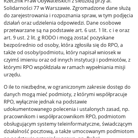
Rzecznik Praw Obywatelskich z siedzibą przy al.
Solidarności 77 w Warszawie. Zgromadzone dane służą
do zarejestrowania i rozpoznania spraw, w tym podjęcia
działań oraz udzielenia odpowiedzi. Dane osobowe
przetwarzane są na podstawie art. 6 ust. 1 lit. c i e oraz
art. 9 ust. 2 lit. g RODO i mogą zostać pozyskane
bezpośrednio od osoby, która zgłosiła się do RPO, a
także od osoby/podmiotu, który napisał wniosek w
czyimś imieniu oraz od innych instytucji i podmiotów, z
którymi RPO współdziała w ramach wypełniania misji
urzędu.
O ile to niezbędne, w ograniczonym zakresie dostęp do
danych mogą mieć podmioty, z którymi współpracuje
RPO, wyłącznie jednak na podstawie
udokumentowanego polecenia i ustalonych zasad, np.
pracownikom i współpracownikom RPO, podmiotom
obsługującym systemy teleinformatyczne, świadczącym
działalność pocztową, a także umocowanym podmiotom