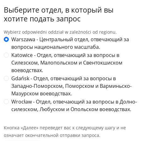
Выберите отдел, в который вы
хотите подать запрос
Wybierz odpowiedni oddział w zależności od regionu.
Warszawa - Центральный отдел, отвечающий за
вопросы национального масштаба.
Katowice - Отдел, отвечающий за вопросы в
Силезском, Малопольском и Свентокшиском
воеводствах.
Gdańsk - Отдел, отвечающий за вопросы в
Западно-Поморском, Поморском и Варминьско-
Мазурском воеводствах.
Wrocław - Отдел, отвечающий за вопросы в Долно-
силезском, Любуском и Опольском воеводствах.
Кнопка «Далее» переведет вас к следующему шагу и не
означает окончательной отправки запроса.