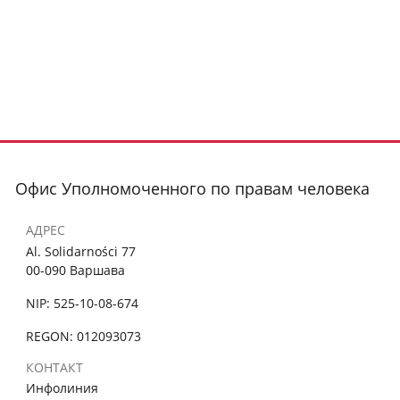
Офис Уполномоченного по правам человека
АДРЕС
Al. Solidarności 77
00-090 Варшава
NIP: 525-10-08-674
REGON: 012093073
КОНТАКТ
Инфолиния