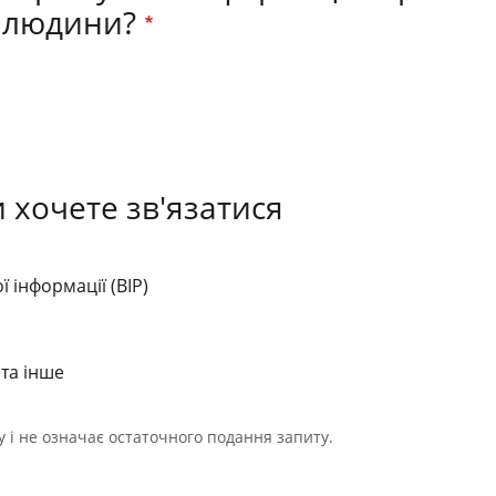
 людини?
и хочете зв'язатися
 інформації (BIP)
та інше
у і не означає остаточного подання запиту.