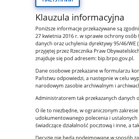
Klauzula informacyjna
Poniższe informacje przekazywane są zgodnie
27 kwietnia 2016 r. w sprawie ochrony osób
danych oraz uchylenia dyrektywy 95/46/WE (
przyjętej przez Rzecznika Praw Obywatelskic
znajduje się pod adresem: bip.brpo.gov.pl.
Dane osobowe przekazane w formularzu kont
Państwu odpowiedzi, a następnie w celu wype
narodowym zasobie archiwalnym i archiwach (Dz.U
Administratorem tak przekazanych danych os
O ile to niezbędne, w ograniczonym zakresi
udokumentowanego polecenia i ustalonych z
świadczące działalność pocztową i inne, a 
Decyzje nie będą podejmowane w sposób za