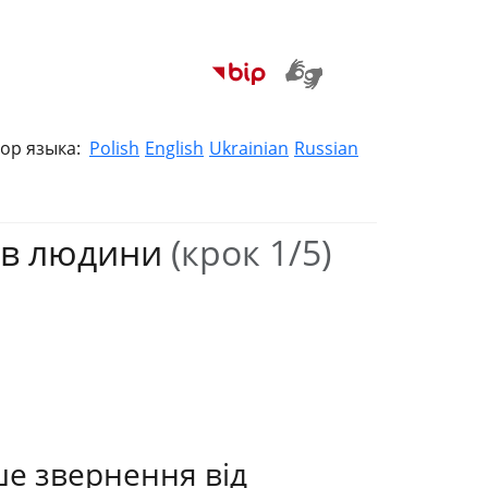
ор языка:
Polish
English
Ukrainian
Russian
ав людини
(крок 1/5)
ше звернення від