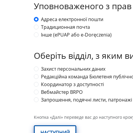
Уповноваженого з прав
Адреса електронної пошти
Традиционная почта
Інше (ePUAP або e-Doręczenia)
Оберіть відділ, з яким в
Захист персональних даних
Редакційна команда Бюлетеня публічної
Координатор з доступності
Вебмайстер BRPO
Запрошення, подячні листи, патронажі 
Кнопка «Далі» переведе вас до наступного крок
НАСТУПНИЙ