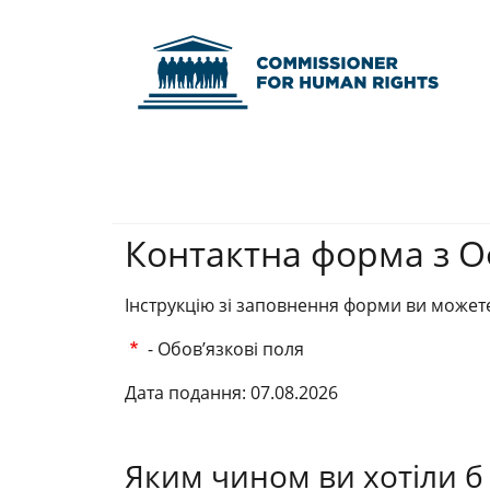
Commissioner fo
Контактна форма з 
Інструкцію зі заповнення форми ви можете
- Обов’язкові поля
Дата подання: 07.08.2026
Яким чином ви хотіли б