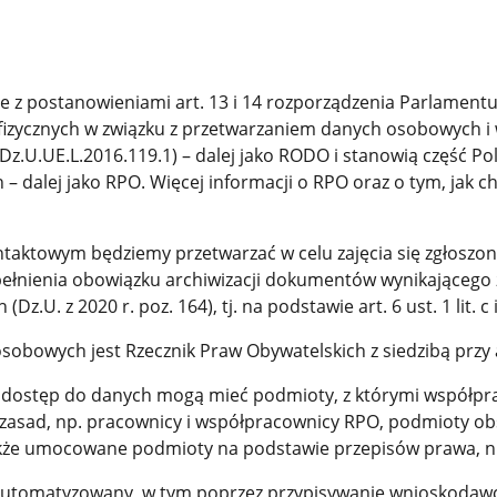
 z postanowieniami art. 13 i 14 rozporządzenia Parlamentu 
 fizycznych w związku z przetwarzaniem danych osobowych 
Dz.U.UE.L.2016.119.1) – dalej jako RODO i stanowią część P
h – dalej jako RPO. Więcej informacji o RPO oraz o tym, jak
aktowym będziemy przetwarzać w celu zajęcia się zgłoszon
łnienia obowiązku archiwizacji dokumentów wynikającego z 
. z 2020 r. poz. 164), tj. na podstawie art. 6 ust. 1 lit. c i/l
obowych jest Rzecznik Praw Obywatelskich z siedzibą przy a
e dostęp do danych mogą mieć podmioty, z którymi współpr
asad, np. pracownicy i współpracownicy RPO, podmioty obs
także umocowane podmioty na podstawie przepisów prawa, np.
utomatyzowany, w tym poprzez przypisywanie wnioskodaw