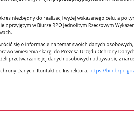
s niezbędny do realizacji wyżej wskazanego celu, a po tym
 z przyjętym w Biurze RPO Jednolitym Rzeczowym Wykazem A
iwach.
rócić się o informacje na temat swoich danych osobowych, 
ż prawo wniesienia skargi do Prezesa Urzędu Ochrony Dany
żeli przetwarzanie jej danych osobowych odbywa się z nar
Ochrony Danych. Kontakt do Inspektora:
https://bip.brpo.g