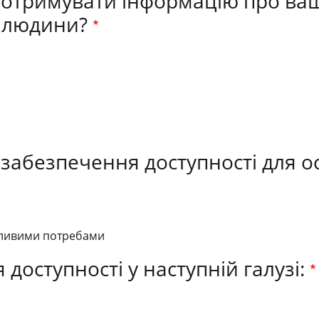
 отримувати інформацію про ва
 людини?
ро забезпечення доступності для о
бливими потребами
доступності у наступній галузі: