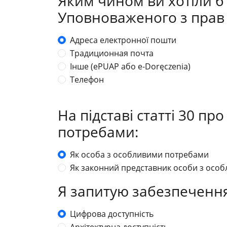
Яким чином ви хотіли б
Уповноваженого з прав
Адреса електронної пошти
Традиционная почта
Інше (ePUAP або e-Doręczenia)
Телефон
На підставі статті 30 п
потребами:
Як особа з особливими потребами
Як законний представник особи з осо
Я запитую забезпечення 
Цифрова доступність