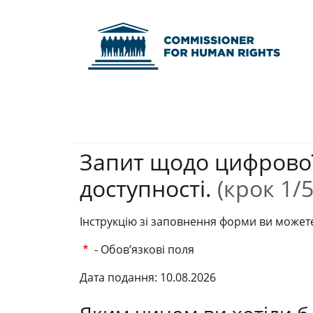
Commissioner fo
Запит щодо цифрової,
доступності.
(крок 1/5
Інструкцію зі заповнення форми ви можете
- Обов’язкові поля
Дата подання: 10.08.2026