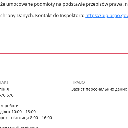
także umocowane podmioty na podstawie przepisów prawa, np.
Ochrony Danych. Kontakt do Inspektora:
https://bip.brpo.g
ТАКТ
ПРАВО
лінія
Захист персональних даних
676 676
м роботи
ділок 10:00 - 18:00
орок - п'ятниця 8:00 - 16:00