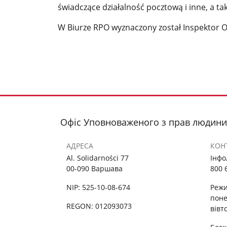
świadczące działalność pocztową i inne, a 
W Biurze RPO wyznaczony został Inspektor 
Офіс Уповноваженого з прав людини
АДРЕСА
КОН
Al. Solidarności 77
Інфо
00-090 Варшава
800 
NIP: 525-10-08-674
Режи
поне
REGON: 012093073
вівт