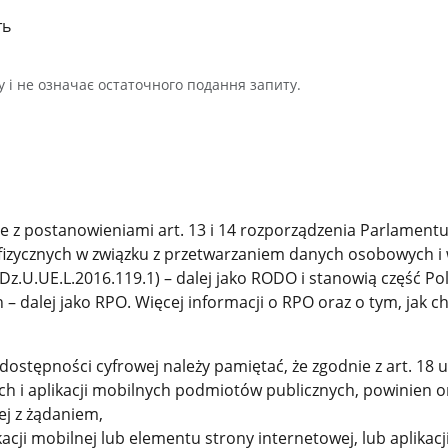
ть
у і не означає остаточного подання запиту.
 z postanowieniami art. 13 i 14 rozporządzenia Parlamentu 
 fizycznych w związku z przetwarzaniem danych osobowych 
Dz.U.UE.L.2016.119.1) – dalej jako RODO i stanowią część P
h – dalej jako RPO. Więcej informacji o RPO oraz o tym, jak
stępności cyfrowej należy pamiętać, że zgodnie z art. 18 ust
ch i aplikacji mobilnych podmiotów publicznych, powinien o
j z żądaniem,
kacji mobilnej lub elementu strony internetowej, lub aplikac