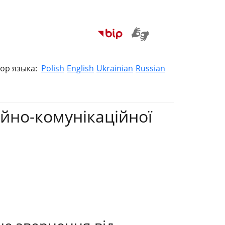
ор языка:
Polish
English
Ukrainian
Russian
ійно-комунікаційної