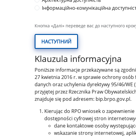
Архітектурна доступність
Інформаційно-комунікаційна доступніс
Кнопка «Далі» переведе вас до наступного крок
НАСТУПНИЙ
Klauzula informacyjna
Poniższe informacje przekazywane są zgodnie
27 kwietnia 2016 r. w sprawie ochrony osób
danych oraz uchylenia dyrektywy 95/46/WE (
przyjętej przez Rzecznika Praw Obywatelskic
znajduje się pod adresem: bip.brpo.gov.pl.
Kierując do RPO wniosek o zapewnienie do
dostępności cyfrowej stron internetowy
dane kontaktowe osoby występujące
wskazanie strony internetowej, apli