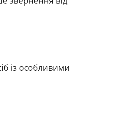
ше звернення від
сіб із особливими