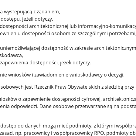
ą występującą z żądaniem,
ostępu, jeżeli dotyczy.
ostępności architektonicznej lub informacyjno-komunikacyjn
 zapewnieniu dostępności osobom ze szczególnymi potrzebami
b uniemożliwiającej dostępność w zakresie architektoniczny
oskodawcą,
pewnienia dostępności, jeżeli dotyczy.
nie wniosków i zawiadomienie wnioskodawcy o decyzji.
obowych jest Rzecznik Praw Obywatelskich z siedzibą przy a
osków o zapewnienie dostępności cyfrowej, architektonicz
lenia odpowiedzi. Dane osobowe przetwarzane są na podstawie a
e dostęp do danych mogą mieć podmioty, z którymi współpr
asad, np. pracownicy i współpracownicy RPO, podmioty obs