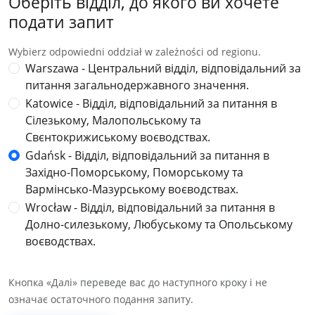
Оберіть відділ, до якого ви хочете
подати запит
Wybierz odpowiedni oddział w zależności od regionu.
Warszawa - Центральний відділ, відповідальний за
питання загальнодержавного значення.
Katowice - Відділ, відповідальний за питання в
Сілезькому, Малопольському та
Свєнтокрижиському воєводствах.
Gdańsk - Відділ, відповідальний за питання в
Західно-Поморському, Поморському та
Вармінсько-Мазурському воєводствах.
Wrocław - Відділ, відповідальний за питання в
Долно-силезькому, Любуському та Опольському
воєводствах.
Кнопка «Далі» переведе вас до наступного кроку і не
означає остаточного подання запиту.