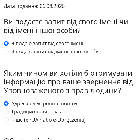
Дата подання: 06.08.2026
Ви подаєте запит від свого імені чи
від імені іншої особи?
Я подаю запит від свого імені
Я подаю запит від імені іншої особи
Яким чином ви хотіли б отримувати
інформацію про ваше звернення від
Уповноваженого з прав людини?
Адреса електронної пошти
Традиционная почта
Інше (ePUAP або e-Doręczenia)