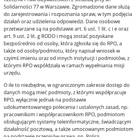
Solidarności 77 w Warszawie. Zgromadzone dane służą
do zarejestrowania i rozpoznania spraw, w tym podjęcia
działań oraz udzielenia odpowiedzi. Dane osobowe
przetwarzane są na podstawie art. 6 ust. 1 lit. c i e oraz
art. 9 ust. 2 lit. g RODO i mogą zostać pozyskane
bezpośrednio od osoby, która zgłosiła się do RPO, a
także od osoby/podmiotu, który napisał wniosek w
czyimś imieniu oraz od innych instytucji i podmiotów, z
którymi RPO współdziała w ramach wypełniania misji
urzędu.
O ile to niezbędne, w ograniczonym zakresie dostęp do
danych mogą mieć podmioty, z którymi współpracuje
RPO, wyłącznie jednak na podstawie
udokumentowanego polecenia i ustalonych zasad, np.
pracownikom i współpracownikom RPO, podmiotom
obsługującym systemy teleinformatyczne, świadczącym
działalność pocztową, a także umocowanym podmiotom
na podstawie przepisów prawa, np. Policji.