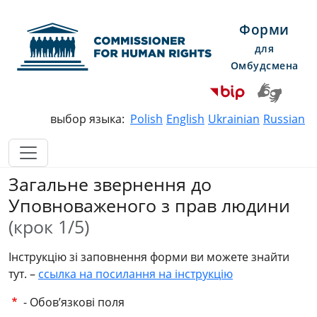
Форми
для
Омбудсмена
Commissioner for Human Righ
выбор языка:
Polish
English
Ukrainian
Russian
Загальне звернення до
Уповноваженого з прав людини
(крок 1/5)
Інструкцію зі заповнення форми ви можете знайти
тут. –
ссылка на посилання на інструкцію
- Обов’язкові поля