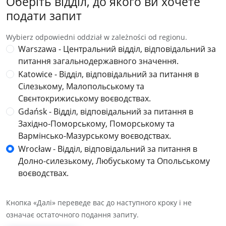
Оберіть відділ, до якого ви хочете
подати запит
Wybierz odpowiedni oddział w zależności od regionu.
Warszawa - Центральний відділ, відповідальний за
питання загальнодержавного значення.
Katowice - Відділ, відповідальний за питання в
Сілезькому, Малопольському та
Свєнтокрижиському воєводствах.
Gdańsk - Відділ, відповідальний за питання в
Західно-Поморському, Поморському та
Вармінсько-Мазурському воєводствах.
Wrocław - Відділ, відповідальний за питання в
Долно-силезькому, Любуському та Опольському
воєводствах.
Кнопка «Далі» переведе вас до наступного кроку і не
означає остаточного подання запиту.