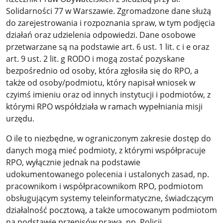
Solidarności 77 w Warszawie. Zgromadzone dane służą
do zarejestrowania i rozpoznania spraw, w tym podjęcia
działań oraz udzielenia odpowiedzi. Dane osobowe
przetwarzane są na podstawie art. 6 ust. 1 lit. c i e oraz
art. 9 ust. 2 lit. g RODO i mogą zostać pozyskane
bezpośrednio od osoby, która zgłosiła się do RPO, a
także od osoby/podmiotu, który napisał wniosek w
czyimś imieniu oraz od innych instytucji i podmiotów, z
którymi RPO współdziała w ramach wypełniania misji
urzędu.
O ile to niezbędne, w ograniczonym zakresie dostęp do
danych mogą mieć podmioty, z którymi współpracuje
RPO, wyłącznie jednak na podstawie
udokumentowanego polecenia i ustalonych zasad, np.
pracownikom i współpracownikom RPO, podmiotom
obsługującym systemy teleinformatyczne, świadczącym
działalność pocztową, a także umocowanym podmiotom
na podstawie przepisów prawa, np. Policji.