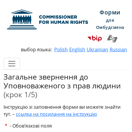
Форми
для
Омбудсмена
Commissioner for Human Righ
выбор языка:
Polish
English
Ukrainian
Russian
Загальне звернення до
Уповноваженого з прав людини
(крок 1/5)
Інструкцію зі заповнення форми ви можете знайти
тут. –
ссылка на посилання на інструкцію
- Обов’язкові поля