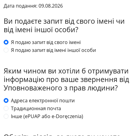
Дата подання: 09.08.2026
Ви подаєте запит від свого імені чи
від імені іншої особи?
Я подаю запит від свого імені
Я подаю запит від імені іншої особи
Яким чином ви хотіли б отримувати
інформацію про ваше звернення від
Уповноваженого з прав людини?
Адреса електронної пошти
Традиционная почта
Інше (ePUAP або e-Doręczenia)