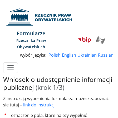
Przejdź do menu głównego
Przejdź do treści
Przejdź do mapy serwisu
Rzecznik Praw Obywatelskich
Formularze
Rzecznika Praw
Obywatelskich
wybór języka:
Polish
English
Ukrainian
Russian
Wniosek o udostępnienie informacji
publicznej
(krok 1/3)
Z instrukcją wypełnienia formularza możesz zapoznać
się tutaj –
link do instrukcji
- oznaczenie pola, które należy wypełnić