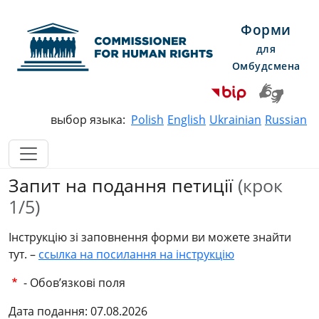
Форми
для
Омбудсмена
Commissioner for Human Righ
выбор языка:
Polish
English
Ukrainian
Russian
Запит на подання петиції
(крок
1/5)
Інструкцію зі заповнення форми ви можете знайти
тут. –
ссылка на посилання на інструкцію
- Обов’язкові поля
Дата подання: 07.08.2026