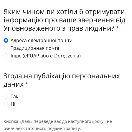
Яким чином ви хотіли б отримувати
інформацію про ваше звернення від
Уповноваженого з прав людини?
Адреса електронної пошти
Традиционная почта
Інше (ePUAP або e-Doręczenia)
Згода на публікацію персональних
даних
Так
Ні
Кнопка «Далі» переведе вас до наступного кроку і не
означає остаточного подання запиту.