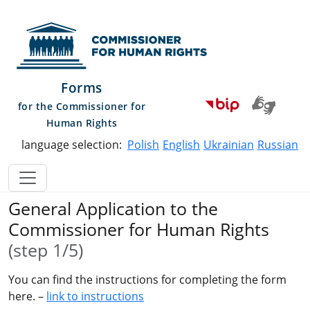
Skip to main content
Skip to main menu
Skip to contact
Skip to site map
Commissioner for Human Righ
Forms
for the Commissioner for
Human Rights
language selection:
Polish
English
Ukrainian
Russian
General Application to the
Commissioner for Human Rights
(step 1/5)
You can find the instructions for completing the form
here. –
link to instructions