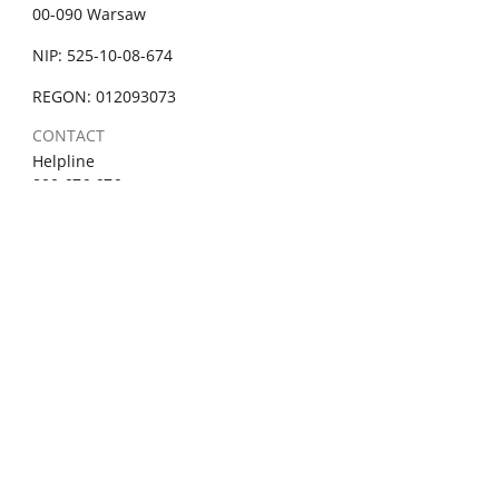
00-090 Warsaw
NIP: 525-10-08-674
REGON: 012093073
CONTACT
Helpline
800 676 676
Open
Mondays 10:00 - 18:00
Tuesday - Friday 8:00 - 16:00
Toll-free from landlines and mobile phones
LEGAL
Personal Data Protection
ADMINISTRATION
Accessibility Declaration
Site Map
Cookie Policy