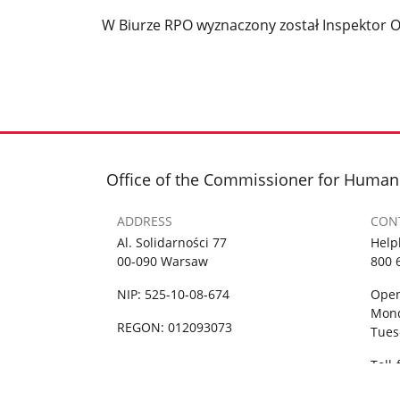
W Biurze RPO wyznaczony został Inspektor 
Office of the Commissioner for Human
ADDRESS
CON
Al. Solidarności 77
Help
00-090 Warsaw
800 
NIP: 525-10-08-674
Ope
Mond
REGON: 012093073
Tuesd
Toll
phon