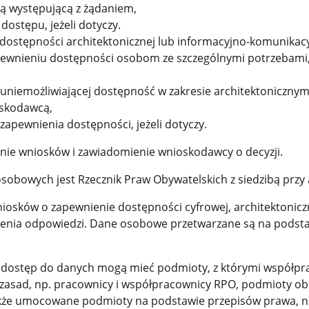
ą występującą z żądaniem,
ostępu, jeżeli dotyczy.
ostępności architektonicznej lub informacyjno-komunikacyjn
 zapewnieniu dostępności osobom ze szczególnymi potrzebami
b uniemożliwiającej dostępność w zakresie architektoniczny
oskodawcą,
pewnienia dostępności, jeżeli dotyczy.
nie wniosków i zawiadomienie wnioskodawcy o decyzji.
obowych jest Rzecznik Praw Obywatelskich z siedzibą przy a
osków o zapewnienie dostępności cyfrowej, architektonicz
lenia odpowiedzi. Dane osobowe przetwarzane są na podstawie a
e dostęp do danych mogą mieć podmioty, z którymi współpr
asad, np. pracownicy i współpracownicy RPO, podmioty obs
także umocowane podmioty na podstawie przepisów prawa, np.