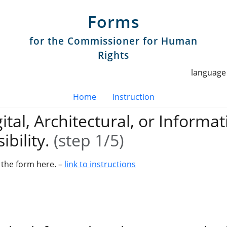
Forms
for the Commissioner for Human
Rights
r Human Rights
language 
Menu EN
Home
Instruction
tal, Architectural, or Informa
bility.
(step 1/5)
 the form here. –
link to instructions