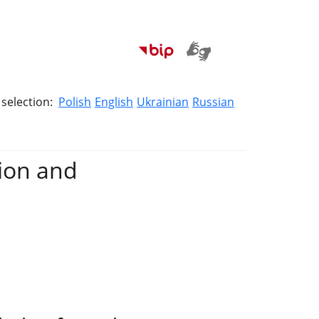
selection:
Polish
English
Ukrainian
Russian
tion and