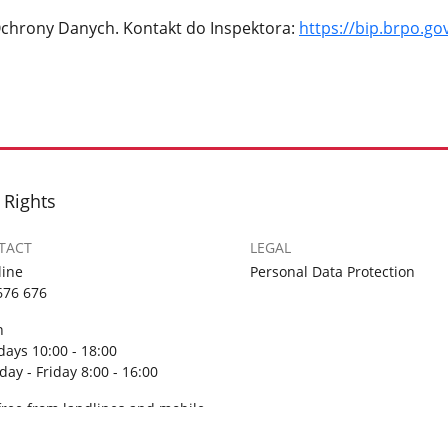
Ochrony Danych. Kontakt do Inspektora:
https://bip.brpo.g
 Rights
TACT
LEGAL
line
Personal Data Protection
676 676
n
ays 10:00 - 18:00
ay - Friday 8:00 - 16:00
-free from landlines and mobile
es