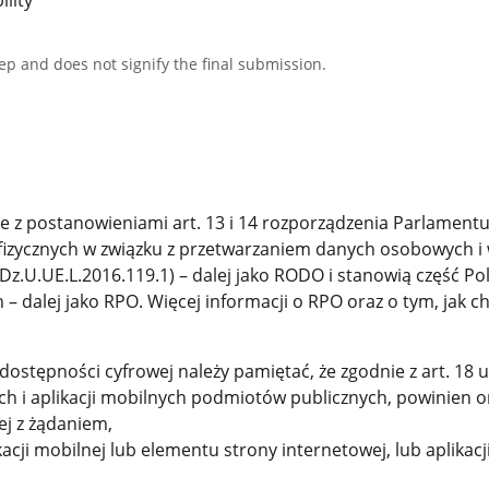
lity
tep and does not signify the final submission.
 z postanowieniami art. 13 i 14 rozporządzenia Parlamentu 
 fizycznych w związku z przetwarzaniem danych osobowych 
Dz.U.UE.L.2016.119.1) – dalej jako RODO i stanowią część P
h – dalej jako RPO. Więcej informacji o RPO oraz o tym, jak
stępności cyfrowej należy pamiętać, że zgodnie z art. 18 ust
ch i aplikacji mobilnych podmiotów publicznych, powinien o
j z żądaniem,
kacji mobilnej lub elementu strony internetowej, lub aplikac