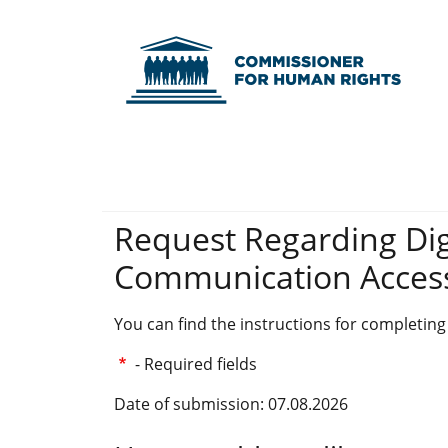
Skip to main content
Skip to main menu
Skip to contact
Skip to site map
Commissioner fo
Request Regarding Digi
Communication Accessi
You can find the instructions for completing
- Required fields
Date of submission: 07.08.2026